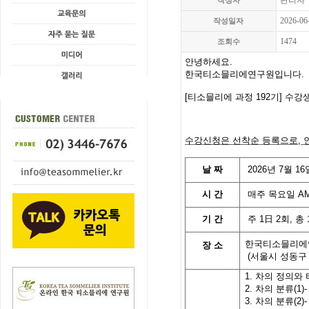
관리자
작성자
2026-06
작성일자
1474
조회수
안녕하세요.
한국티소믈리에연구원입니다
.
[
티소믈리에 과정 192기
]
수강
수강신청은 선착순 등록으로,
날
짜
2026
년
7
월 16
시
간
매주 목요일
AM
기
간
주
1
日
2
회
,
총
한국티소믈리에
장 소
(
서울시 성동구
1. 차의 정의와
2. 차의 분류(1
3. 차의 분류(2)