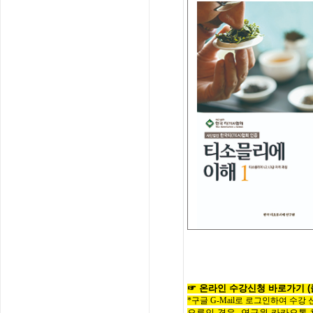
☞
온라인
수
강
신
청
바
로
가
기
*구글 G-Mail로 로그인하여 수강
오류인 경우,
연구원 카카오톡 