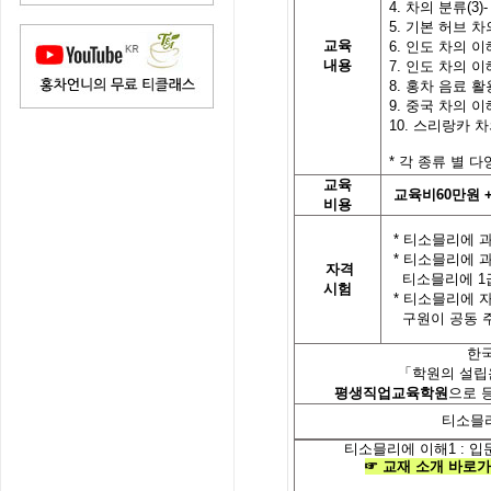
4. 차의 분류(3
5. 기본 허브 
교육
6. 인도 차의 이해
내용
7. 인도 차의 이해
8. 홍차 음료 
9. 중국 차의 이해
10. 스리랑카 
*
각
종류 별
다
교육
교육비
60
만원
비용
*
티소믈리에 과
*
티소믈리에 
자격
티소믈리에
1
시험
*
티소믈리에 
구원이 공동 
한
「학원의 설립
평생직업교육학원
으로 
티소믈
티소믈리에 이해
1 :
입
☞
교재
소개
바로