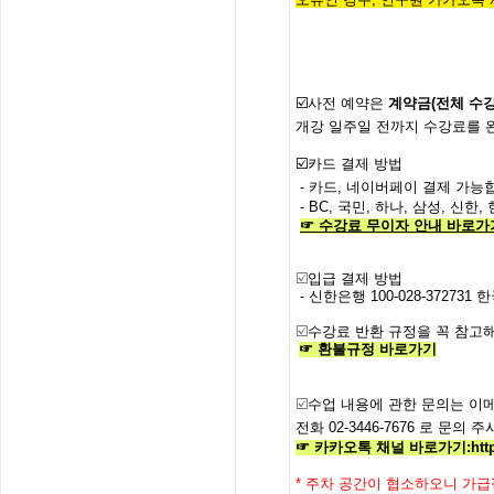
☑️사전
예약은
계약금
(
전체
수
개강
일주일
전까지
수강료를
☑️
카드 결제 방법
- 카드, 네이버페이 결제 가능합
- BC, 국민, 하나, 삼성, 신
☞
수강료
무이자
안내
바로가
☑️
입급 결제 방법
- 신한은행
100-028-372731
한
☑️
수강료
반환
규정을
꼭
참고해
☞
환불규정
바로가기
☑️
수업
내용에
관한
문의는
이
전화
02-3446-7676
로
문의
주
☞ 카카오톡 채널 바로가기
:
htt
*
주차 공간이 협소하오니 가급