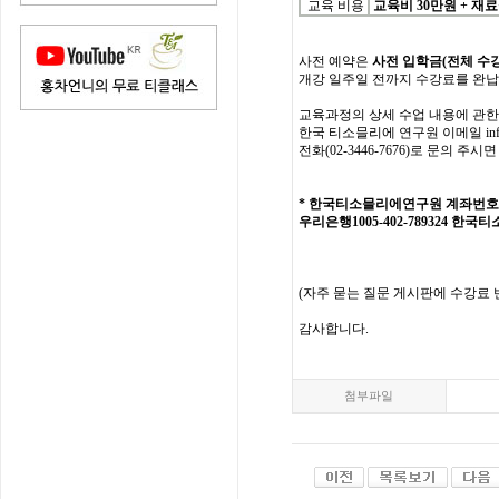
교육 비용
교육비 3
0
만원
+
재료
사전
예약은
사전 입학
금
(
전체
수
개강
일주일
전까지
수강료를
완납
교육과정의
상세
수업
내용에
관한
한국
티소믈리에
연구원
이메일
in
전화
(02-3446-7676)
로
문의
주시면
*
한국티소믈리에연구원
계좌번호
우리은행1005-402-789324
한국티
(
자주
묻는
질문
게시판에
수강료
감사합니다
.
첨부파일