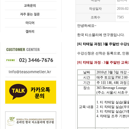
관리자
작성자
2016-02
작성일자
7585
조회수
안녕하세요
~
한국
티소믈리에
연구원입니다
.
[
티 칵테일
과정
] 3
월 주말반
수강
수강신청은
선착순
등록으로
,
인원
[
티 칵테일
과정
- 3
월
주말반
교육
날짜
2016년 3월 5일 개강 
시간
매주 토요일 PM 2:00 ~
기간
주
1
日
1
회
, 4
회
과정
[
장소
365 Beverage Lounge
(주소: 서울시 서초구 서초
1. 티 칵테일 실습(물
교육 내용
2. 티 칵테일 실습(우
3. 티 칵테일 실습(
4. 칵테일 조주 기본(