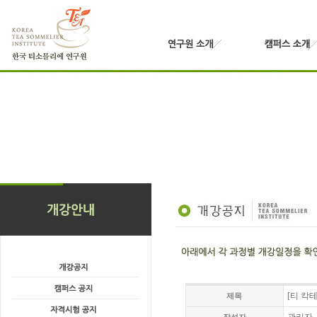
[티 칵
제목