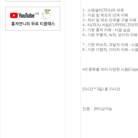
1 -
스페셜티
(TEA)
의 세계
2 -
가공 및 제조의 단계 이해
3 -
처리 및 제조 단계별 구별 이해
4 -
티
(TEA)
커핑
(CUPPING,TAST
5 -
기본 홍차 이해
-
시음 실습
6 -
기본 우롱차
,
녹차
,
보이차 이
7 -
기본 허브차
,
과일차 이해
-
시음
8 -
기본 가향차
,
가미차 이해
-
시음
•
각
종류별 여러 다양한 시음
(
Cuppi
(5
시간 *
3
일
)
총
15
시간
인원
: 20이상가능