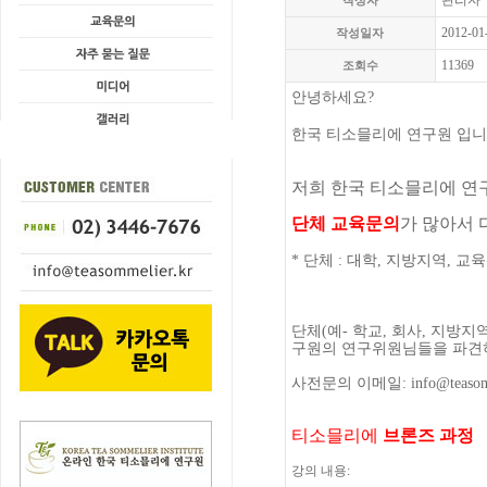
관리자
작성자
2012-01
작성일자
11369
조회수
안녕하세요?
한국 티소믈리에 연구원 입니
저희 한국 티소믈리에 연
단체 교육문의
가 많아서 
* 단체 : 대학, 지방지역, 교육
단체
(
예
-
학교
,
회사
,
지방지역
구원의 연구위원님들을 파
사전문의
이메일
: info@teaso
티소믈리에
브론즈
과정
강의
내용
: