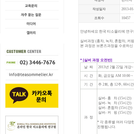
관리자
작성자
2013-01
작성일자
10457
조회수
안녕하세요 한국 티소믈리에 연구
실버과정 (홍차, 녹차, 혼합차, 커
본 과정은 브론즈과정을 수료하신
* [실버 과정 오전반]
날 짜
2013년 2월 22일 개강~
시 간
화, 금요일 AM 10:00 ~ 
기 간
주 2회, 총 12주, 60시간 
실버- 홍 차 (15시간)
실버- 녹 차 (15시간)
실버- 혼합차 (15시간)
실버- 커 핑 (15시간)
과 정
* 각 종류별 여러 다양한 시음
진행됩니다.