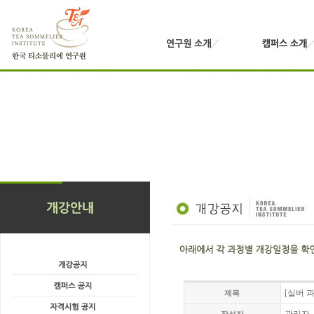
[실버 과
제목