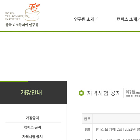
번호
188
[티소믈리에 2급] 2022년