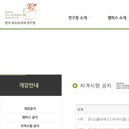
번호
118
[티소믈리에 L2 자격시험] 