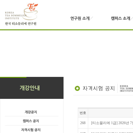
번호
268
[티소믈리에 1급] 2026년