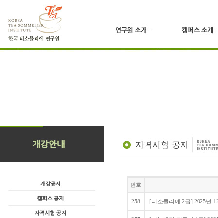
번호
258
[티소믈리에 2급] 2025년