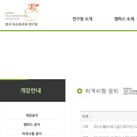
번호
258
[티소믈리에 2급] 2025년