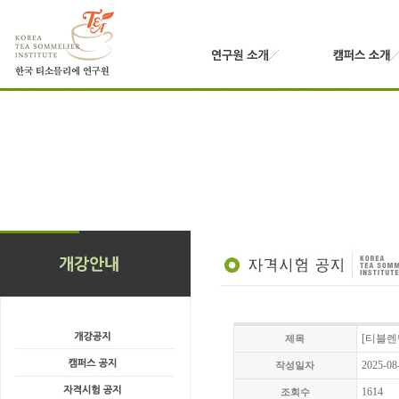
[티블렌
제목
2025-08
작성일자
1614
조회수