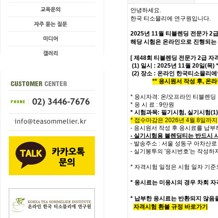
안녕하세요.
한국 티소믈리에 연구원입니다.
2025년 11월 티블렌딩 전문가
2
해당 시험은 온라인으로 진행되는
[ 제48회 티블렌딩 전문가 2급 자
(1) 일시 : 2025년 11월 20일(목
(2) 장소 : 온라인 한국티소믈리
** 응시원서 작성 후, 
* 응시자격: 온/오프라인 티블렌딩
* 응 시 료 : 9만원
*
시험과목
: 필기시험,
실기시험(1)
* 접수마감은 2026년 4월 8일까지
- 응시원서 작성 후 응시료를 납
- 실기시험용 블렌딩티는 반드시 
- 발송주소 : 서울 성동구 아차산로
- 실기봉투의 '응시번호'는 작성하
* 자격시험 일정은 시험 일자 기준
*
응시료는 미응시의 경우 차회 자
* 납부한 응시료는 반환되지 않음
자격시험 환불 규정 바로가기