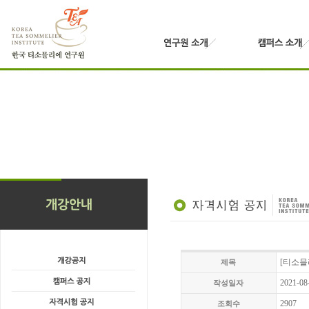
[티소믈리
제목
2021-08
작성일자
2907
조회수