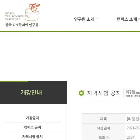
[티블렌
제목
2021-09
작성일자
2894
조회수