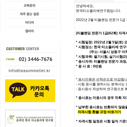
안녕하세요,
한국티소믈리에연구원입니다
.
2022
년
2
월 티블렌딩
전문가 1
급
[
티블렌딩 전문가
1
급
(62
회
)
자격
*
시험일정
: 2022
년
2
월 5
일
(토
) 
*
시험장소
:
한국 티소믈리에 연구
(
주소
:
서울시 성동구 아
*
시험과목
:
필기시험,
실기시험(2)
*
응시자격
:
티블렌딩 전문가 과정
,
*
응 시 료
: 9
만원
*
응시인원은 선착순으로 마감됩
-
시험 응시를 원하시는 분께서는
-
응시원서 작성하여 연구원으로 
*
응시료는 미응시의 경우 차회 자
* 납부한 응시료는 반환되지 않음
자격시험 환불 규정 바로가기
*
자격시험 일정은 시험 일자 기준