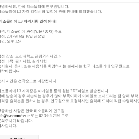
안녕하세요, 한국 티소믈리에 연구원입니다.
티소믈리에 L3 자격 검정시험 일정에 관해 안내해 드리겠습니다.
[티소믈리에 L3 자격시험 일정 안내]
자격: 티소믈리에 과정(입문+홍차) 수료
정: 2017년 6월 16일 금요일
시간: 오후 12시
검정 장소: 오산대학교 관광외식사업과
검정 과목: 필기시험, 실기시험
응시원서: 응시, 또는 재응시를 희망하시는 분께서는 한국 티소믈리에 연구원으로
연락바랍니다.
응시 시간은 선착순으로 마감됩니다.
티소믈리에 L3 자격증은 이메일을 통해 원본 PDF파일로 발송됩니다.
택배 발송의 경우 파손되는 경우가 많아 부득이하게 이메일로 보내드리는 점 양해 부탁
자격증 출력본을 원하시는 경우, 연구원으로 요청하시면 출력해 드리며 직접 수령하시면
궁금하신 사항은 한국 티소믈리에 연구원
nfo@teasommelier.kr
또는 02-3446-7676 으로
문의주시기 바랍니다.
감사합니다.