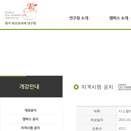
티소믈리
제목
2015-05
작성일자
4315
조회수