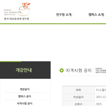
티소믈리
제목
2015-12
작성일자
3835
조회수