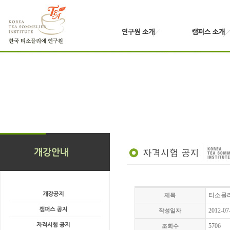
티소믈리
제목
2012-07
작성일자
5706
조회수