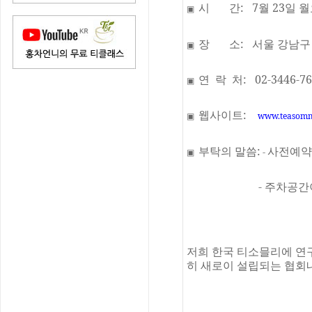
시
간
:
7
월
23
일 
▣
장
소
:
서울 강남구
▣
연
락
처
:
02-3446-7
▣
웹사이트
:
▣
www.teasomme
부탁의 말씀
:
사전예약
-
▣
-
주차공간
저희 한국 티소믈리에 연
히 새로이 설립되는 협회