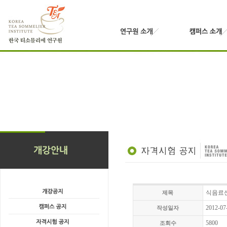
식음료산
제목
2012-07
작성일자
5800
조회수