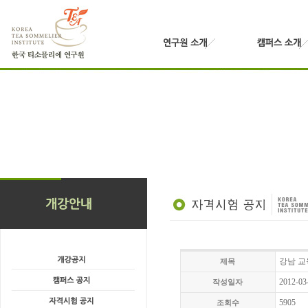
강남 교육 
제목
2012-03
작성일자
5905
조회수