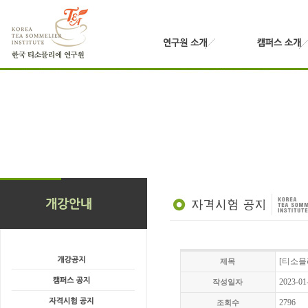
[티소믈
제목
2023-01
작성일자
2796
조회수