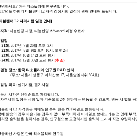
안녕하세요? 한국 티소믈리에 연구원입니다.
2017년도 하반기 티블렌더 L2 자격 검정시험 일정에 관해 안내해 드립니다.
[티블렌더 L2 자격시험 일정 안내]
* 자격
: 티블렌딩 과정, 티블렌딩 Advanced 과정 수료자
* 일정
-
21회
: 2017년 7월 26일 오후 2시
-
22회
: 2017년 8월 9일 오전 10시, 오후 2시
-
23회
: 2017년 10월 14일 오전 10시
-
24회
: 2017년 12월 30일 오전 10시
(취소)
* 검정 장소
:
한국 티소믈리에 연구원 R&D 센터
(주소: 서울시 성동구 아차산로 17, 서울숲엘타워 804호)
* 검정 과목: 실기시험, 필기시험
* 응시 시간은 선착순으로 마감됩니다.
* 자격시험 일정은
시험 일자 기준으로 2주 전까지는
변동될 수 있으며, 변동 시 별도 
티블렌더 L2 자격증은 이메일을 통해 원본 PDF파일로 발송됩니다.
택배 발송의 경우 파손되는 경우가 많아 부득이하게 이메일로 보내드리는 점 양해 부탁
자격증 출력본을 원하시는 경우, 연구원으로 요청하시면 출력해 드리며 직접 수령하시면
궁금하신 사항은 한국 티소믈리에 연구원