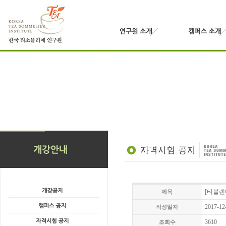
[티블렌더
제목
2017-12
작성일자
3610
조회수