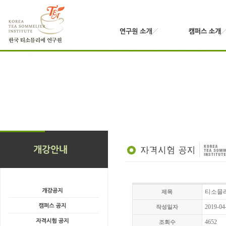
티소믈리
제목
2019-04
작성일자
4652
조회수