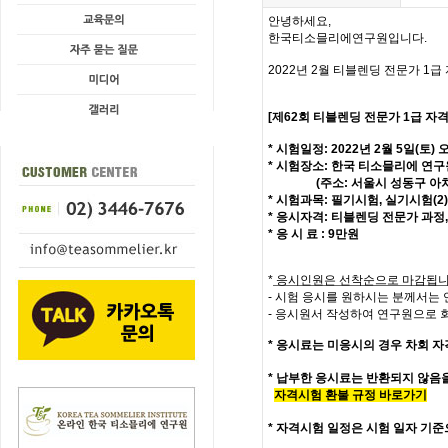
안녕하세요,
한국티소믈리에연구원입니다
.
2022
년
2
월 티블렌딩
전문가 1
급
[제62회
티블렌딩 전문가
1
급
자격
*
시험일정
: 2022
년
2
월 5
일
(토
) 
*
시험장소
:
한국 티소믈리에 연구
(
주소
:
서울시 성동구 아
*
시험과목
:
필기시험,
실기시험(2)
*
응시자격
:
티블렌딩 전문가 과정
,
*
응 시 료
: 9
만원
*
응시인원은 선착순으로 마감됩
-
시험 응시를 원하시는 분께서는
-
응시원서 작성하여 연구원으로 
*
응시료는 미응시의 경우 차회 자
* 납부한 응시료는 반환되지 않음
자격시험 환불 규정 바로가기
*
자격시험 일정은 시험 일자 기준