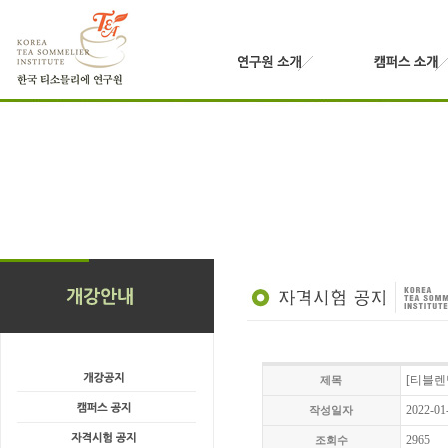
[티블렌
제목
2022-01
작성일자
2965
조회수