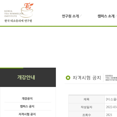
[티소믈
제목
2022-03
작성일자
2821
조회수