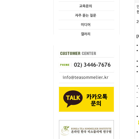
2
*
*
*
*
*
*
-
-
*
*