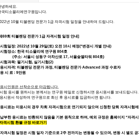
안녕하세요.
한국티소믈리에연구원입니다
.
022
년
10
월 티블렌딩
전문가 1
급 자격시험 일정을 안내하여 드립니다
.
[제69회
티블렌딩 전문가
1
급
자격시험 일정 안내
]
시험일정
: 2022
년
10
월 29
일
(토
) 오전 10시 예정(*변경시 개별 안내)
시험장소
:
한국 티소믈리에 연구원
804
호
(
주소
:
서울시 성동구 아차산로
17,
서울숲엘타워
804
호
)
시험과목
:
필기시험,
실기시험(2)
응시자격
:
티블렌딩 전문가 과정
,
티블렌딩
전문가 Advanced
과정 수료자
응 시 료
: 9
만원
응시인원은 선착순으로 마감됩니다
.
시험 응시를 원하시는 분께서는 연구원 메일로 신청하시면 응시원서를 보내드립니다
.
응시원서 작성하여 연구원으로 회신 후 응시료를 입금하시면 됩니다
.
응시료는 미응시의 경우 차회 자격시험으로 연기되지 않으며 신청한 당회 자격시험에
* 납부한 응시료는 반환되지 않음을 기본 원칙으로 하며, 예외 규정은 홈페이지 “자격
자격시험 환불 규정 바로가기
자격시험 일정은 시험 일자 기준으로
2
주 전까지는 변동될 수 있으며
,
변동 시 별도 