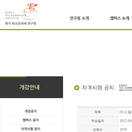
[티소믈
제목
2022-09
작성일자
2870
조회수