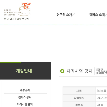
[티소믈
제목
2022-09
작성일자
2888
조회수