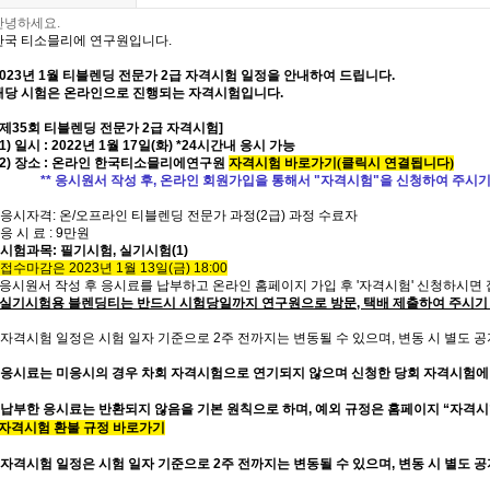
안녕하세요.
한국 티소믈리에 연구원입니다.
2023년 1월 티블렌딩 전문가
2급
자격시험 일정을 안내하여 드립니다.
해당 시험은 온라인으로 진행되는 자격시험입니다.
[ 제35회 티블렌딩 전문가 2급 자격시험]
1) 일시 : 2022년 1월 17일(화) *24시간내 응시 가능
(2) 장소 : 온라인 한국티소믈리에연구원
자격시험 바로가기
(클릭시 연결됩니다)
** 응시원서 작성 후, 온라인 회원가입을 통해서 "자격시험"을 신청하여 주시기 
* 응시자격: 온/오프라인 티블렌딩 전문가 과정(2급) 과정 수료자
 응 시 료 : 9만원
시험과목
: 필기시험,
실기시험(1)
 접수마감은 2023년 1월 13일(금) 18:00
- 응시원서 작성 후 응시료를 납부하고 온라인 홈페이지 가
입 후 '자격시험' 신청하시면
- 실기시험용 블렌딩티는 반드시 시험당일까지 연구원으로 방문, 택배 제출하여 주시기
* 자격시험 일정은 시험 일자 기준으로 2주 전까지는 변동될 수 있으며, 변동 시 별도 
응시료는 미응시의 경우 차회 자격시험으로 연기되지 않으며 신청한 당회 자격시험에
* 납부한 응시료는 반환되지 않음을 기본 원칙으로 하며, 예외 규정은 홈페이지 “자격
자격시험 환불 규정 바로가기
자격시험 일정은 시험 일자 기준으로
2
주 전까지는 변동될 수 있으며
,
변동 시 별도 