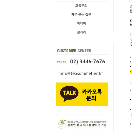
(
*
*
*
*
*