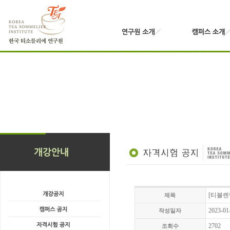
[티블렌
제목
2023-01
작성일자
2702
조회수