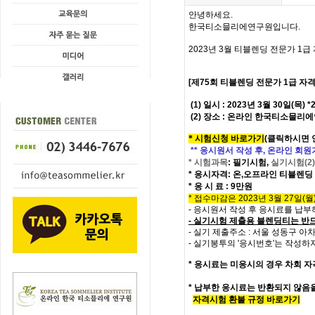
안녕하세요.
한국티소믈리에연구원입니다
.
2023
년
3
월 티블렌딩
전문가 1
급
[제75회
티블렌딩 전문가
1
급
자격
(1) 일시 : 2023년 3월 30일(목
(2) 장소 : 온라인 한국티소믈리
*
시험신청 바로가기
(
클릭하시면 
** 응시원서 작성 후, 온라인 회
*
시험과목
:
필기시험,
실기시험(2)
*
응시자격
:
온,오프라인
티블렌딩 
*
응 시 료
: 9
만원
* 접수마감은 2023년 3월 27일(월) 
- 응시원서 작성 후 응시료를 납
- 실기시험 제출용 블렌딩티는 반
- 실기 제출주소 : 서울 성동구 아
- 실기봉투의 '응시번호'는 작성하
*
응시료는 미응시의 경우 차회 자
* 납부한 응시료는 반환되지 않음
자격시험 환불 규정 바로가기