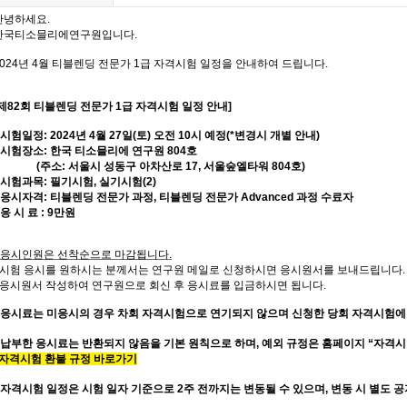
안녕하세요.
한국티소믈리에연구원입니다
.
024
년
4
월 티블렌딩
전문가 1
급 자격시험 일정을 안내하여 드립니다
.
[제82회
티블렌딩 전문가
1
급
자격시험 일정 안내
]
시험일정
: 2024
년
4
월 27
일
(토
) 오전 10시 예정(*변경시 개별 안내)
시험장소
:
한국 티소믈리에 연구원
804
호
(
주소
:
서울시 성동구 아차산로
17,
서울숲엘타워
804
호
)
시험과목
:
필기시험,
실기시험(2)
응시자격
:
티블렌딩 전문가 과정
,
티블렌딩
전문가 Advanced
과정 수료자
응 시 료
: 9
만원
응시인원은 선착순으로 마감됩니다
.
시험 응시를 원하시는 분께서는 연구원 메일로 신청하시면 응시원서를 보내드립니다
.
응시원서 작성하여 연구원으로 회신 후 응시료를 입금하시면 됩니다
.
응시료는 미응시의 경우 차회 자격시험으로 연기되지 않으며 신청한 당회 자격시험에
* 납부한 응시료는 반환되지 않음을 기본 원칙으로 하며, 예외 규정은 홈페이지 “자격
자격시험 환불 규정 바로가기
자격시험 일정은 시험 일자 기준으로
2
주 전까지는 변동될 수 있으며
,
변동 시 별도 