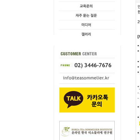
2
*
*
*
*
*
*
-
-
*
*