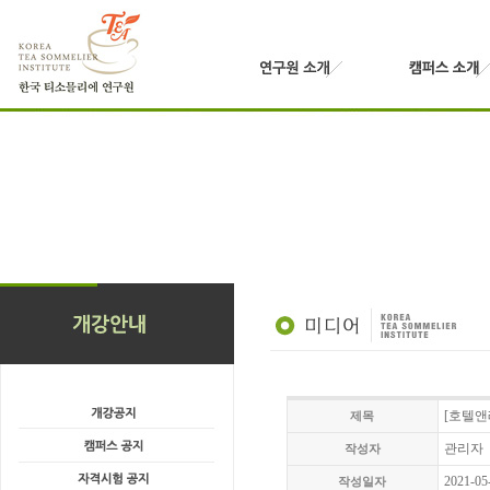
[호텔앤
제목
관리자
작성자
2021-05
작성일자