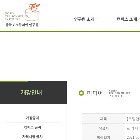
[호텔앤
제목
관리자
작성자
2021-05
작성일자