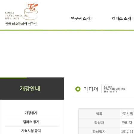
[조선일
제목
관리자
작성자
2012-11
작성일자