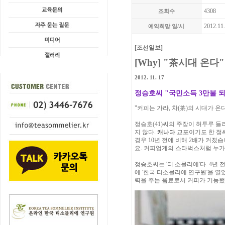
4308
조회수
2012.11
예약희망 일/시
[조선일보]
[Why] "茶시대 온
2012. 11. 17
정승호씨 "국민소득 3만불 
"커피는 가라, 차(茶)의 시대가 온다
정승호(41)씨의 주장이 허투루 들
지 않다.
캐나다
교포이기도 한 정씨
경우 10년 전에 비해 2배가 커
요. 커피업계의 스타벅스처럼 누가
정승호씨는 '티 소믈리에'다. 4년 
에 '한국 티소믈리에 연구원'을 열
력을 주는 음료로서 커피가 기능했