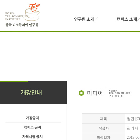
월간 [C
제목
관리자
작성자
2013-06
작성일자