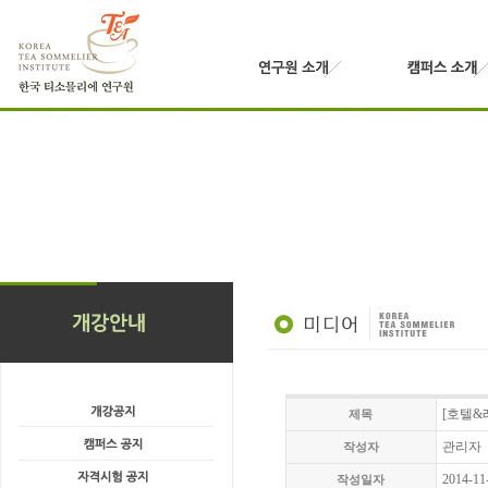
[호텔&레
제목
관리자
작성자
2014-11
작성일자