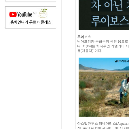
루이보스
남아프리카 공화국의 국민 음료로 여겨지
다. 차(tea)는 차나무인 카멜리아 시
류(대용차)’이다.
아스팔란투스 리네아리스(Aspalan
200km에 위치한 세다버그에서 재