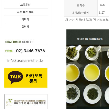
5679
조회수
1127
예약희망 일/시
차 아닌 차류(대용차) "루이보스&