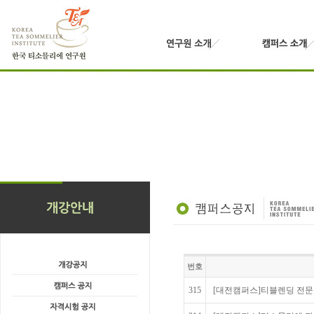
번호
315
[대전캠퍼스]티블렌딩 전문가 과