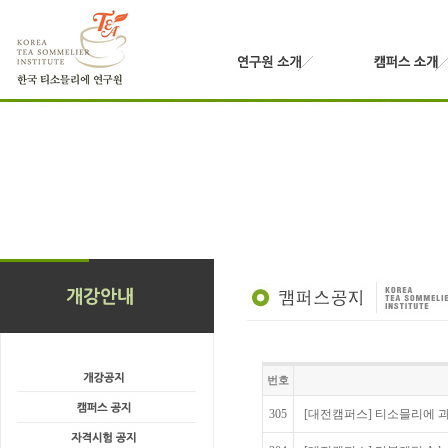
번호
305
[대전캠퍼스] 티소믈리에 과정 