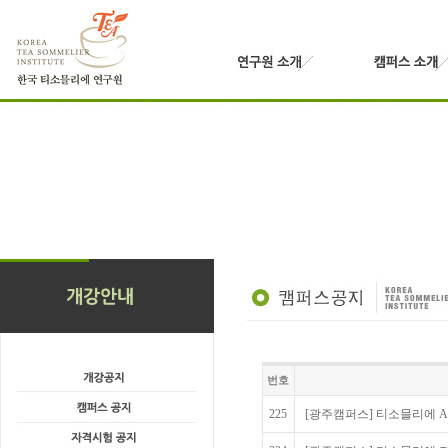
번호
225
[광주캠퍼스] 티소믈리에 Adv