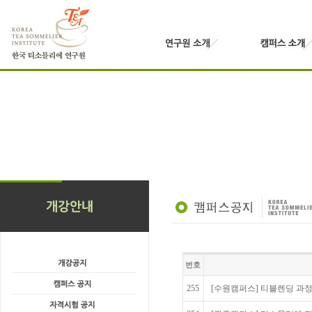
번호
255
[수원캠퍼스] 티블렌딩 과정