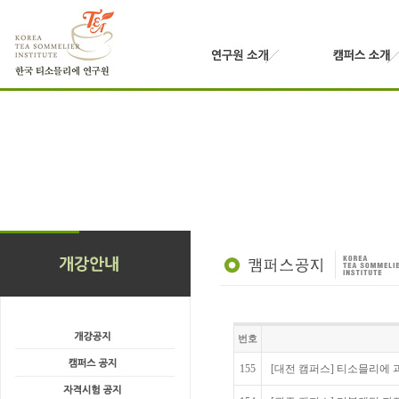
번호
155
[대전 캠퍼스] 티소믈리에 과정