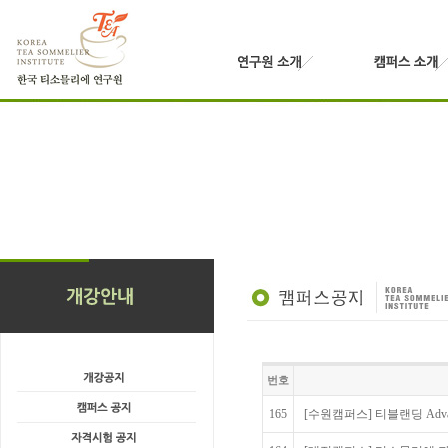
번호
165
[수원캠퍼스] 티블랜딩 Advan