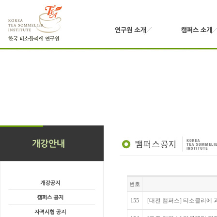
번호
155
[대전 캠퍼스] 티소믈리에 과정