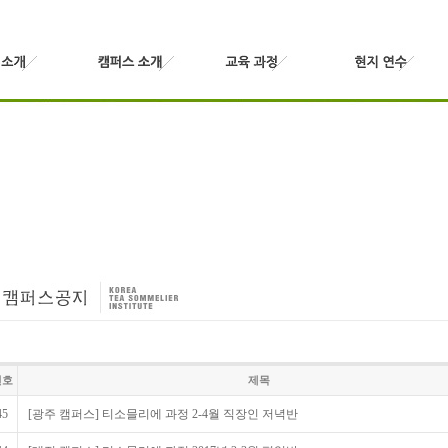
번호
제목
45
[광주 캠퍼스] 티소믈리에 과정 2-4월 직장인 저녁반