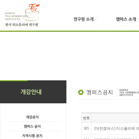
번호
305
[대전캠퍼스] 티소믈리에 과정 