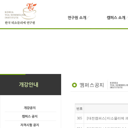
번호
305
[대전캠퍼스] 티소믈리에 과정 