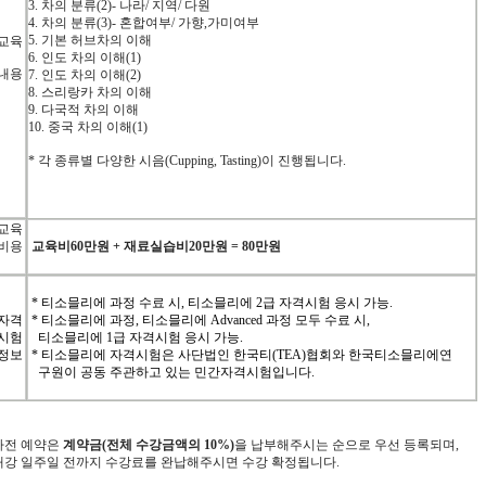
3.
차의
분류
(2)-
나라
/
지역
/
다원
4.
차의
분류
(3)-
혼합여부
/
가향
,
가미여부
5.
기본
허브차의
이해
교육
6.
인도
차의
이해
(1)
내용
7.
인도
차의
이해
(2)
8.
스리랑카
차의
이해
9.
다국적
차의
이해
10.
중국
차의
이해
(1)
*
각
종류별
다양한
시음
(Cupping, Tasting)
이
진행됩니다
.
교육
비용
교육비
60
만원
+
재료실습비
20
만원
= 80
만원
* 티소믈리에 과정 수료 시, 티소믈리에 2급 자격시험 응시 가능.
자격
* 티소믈리에 과정, 티소믈리에 Advanced 과정 모두 수료 시,
시험
티소믈리에 1급 자격시험 응시 가능.
정보
* 티소믈리에 자격시험은 사단법인 한국티(TEA)협회와 한국티소믈리에연
구원이 공동 주관하고 있는 민간자격시험입니다.
사전
예약은
계약금
(
전체
수강금액의
10%)
을
납부해주
시는
순으로
우선
등록되며
,
개강
일주일
전까지
수강료를
완납해주시면
수강
확정됩니
다
.