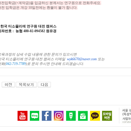
사전입학금(=계약금)을 입금하신 분께서는 연구원으로 전화주세요.
사전 입학금은 개강 10일전에는 환불이 불가 합니다.
*
한국 티소믈리에 연구원
대전
캠퍼스
계좌번호
: 농협 480-02-094582 원유경
교육과정의
상세
수업
내용에
관한
문의가
있으시면
한국
티소믈리에
연구원
대전
캠퍼스 이메일
wyk6670@naver.com
또는
전화
(
042-719-7789
)
로
문의
주시면
안내해
드
리겠습니다
.