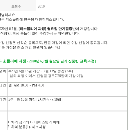
2010
조회수
안녕하세요
한국
티소믈리에
연구원 대전캠퍼스입니다
.
020년 6,7월,
[티소믈리에 과정] 월요일 단기집중반
이 개강합니다.
* 직장인, 학생 분들이 많이 수강하시는 저녁반입니다.
수강 신청은 선착순 등록으로, 인원 마감이 되면 수강 신청이 종료됩니다.
(* 본 과정은 최소 개강 인원이 있습니다.)
티소믈리에
과정
교육과정
]
- 2020년 6,7월 월요일 단기 집중반
날
짜
2020
년
6
월 15
일
개강
~ 7
월
13
일
종강 (5주)
- 심화 과정 이이서 진행될 경우7/20일에 개강 예정
시
간
월 A
M 10:00 ~ PM 4:00
기
간
5주 -
총 10
회
과정
[2
시간
반
x 10
회
]
1.
차의
정의와
티
테이스팅의
이해
2.
차의
분류
(1)-
제조과정