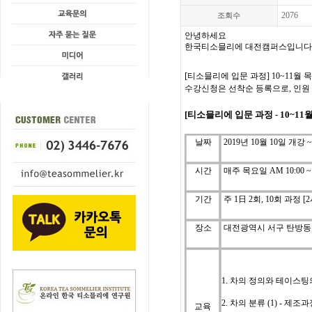
2076
조회수
안녕하세요
한국티소믈리에 대전캠퍼스입니다
[
티소믈리에 입문
과정
] 10~11월
목
수강신청은
선착순
등록으로
,
인원
[티소믈리에
입문
과정
-
10~11
날짜
2019년 10월 10일 개강 ~
시간
매주 목요일
AM 10:00 ~
기간
주
1
日
2
회
, 10
회
과정
[2
장소
대전광역시 서구 탄방동 
1. 차의 정의와 테이스팅
2. 차의 분류 (1) - 제조
교육