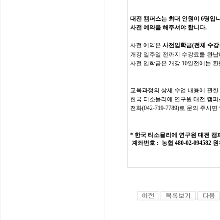
대전 캠퍼스는 최대 인원이 6명입
사전 예약을 해주셔야 합니다.
사전
예약은
사전입학금
(
전체
수강
개강
일주일
전까지
수강
료를
완납
사전 입학금은 개강 10일전에는 환
교육과정의
상세
수업
내용에
관한
한국
티소믈리에
연구원
대전
캠퍼
전화
(
042-719-7789
)
로
문의
주시면
*
한국 티소믈리에 연구원
대전
캠
계좌번호
: 농협 480-02-094582