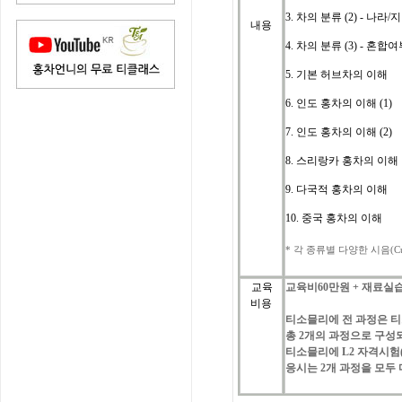
3.
차의 분류 (2) - 나라/
내용
4. 차의 분류 (3) - 혼
5. 기본 허브차의 이해
6. 인도 홍차의 이해 (1)
7. 인도 홍차의 이해 (2
)
8. 스리랑카 홍차의 이해
9. 다국적 홍차의 이해
10. 중국 홍차의 이해
*
각
종류별
다양한
시음
(C
교육
교육비
60
만원
+
재료실
비용
티소믈리에
전
과정은
티
총
2
개의
과정으로
구성
티소믈리에
L2 자격시험
응시는
2
개
과정을
모두