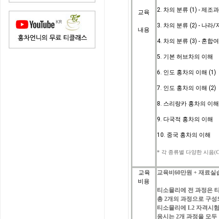
2. 차의 분류 (1) - 제조
교육
3. 차의 분류 (2) - 나
내용
4. 차의 분류 (3) - 혼
5. 기본 허브차의 이해
6. 인도 홍차의 이해 (1)
7. 인도 홍차의 이해 (2
)
8. 스리랑카 홍차의 이
9. 다국적 홍차의 이해
10. 중국 홍차의 이해
*
각
종류별
다양한
시음
(C
교육
교육비
60
만원
+
재료실
비용
티소믈리에
전
과정은
총
2
개의
과정으로
구성
티소믈리에
L2 자격시험
응시는
2
개
과정을
모두