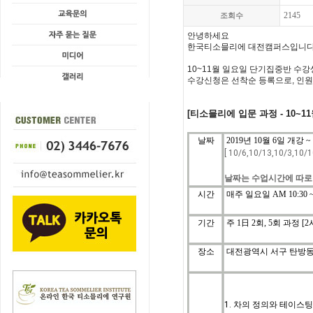
2145
조회수
안녕하세요
한국티소믈리에 대전캠퍼스입니다
10~11월
일요일 단기집중
반
수강
수강신청은
선착순
등록으로
,
인원
[티소믈리에
입문
과정
-
10~11
날짜
2019년 10월 6일 개강 ~
[ 10/6,10/13,10/3,10
날짜는 수업시간에 따로
시간
매주 일요일 A
M 10:30
기간
주
1
日
2
회
, 5
회
과정
[2
장소
대전광역시 서구 탄방동 
1. 차의 정의와 테이스