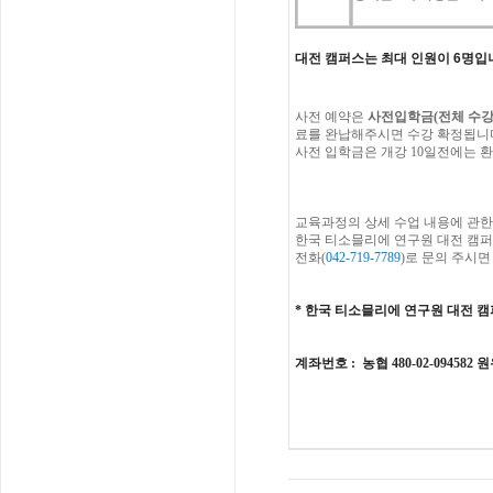
대전 캠퍼스는 최대 인원이 6명입
사전
예약은
사전입학금
(
전체
수
료를
완납해주시면
수강
확정됩니
사전 입학금은 개강 10일전에는 환
교육과정의
상세
수업
내용에
관한
한국
티소믈리에
연구원
대전
캠퍼
전화
(
042-719-7789
)
로
문의
주시면
*
한국 티소믈리에 연구원
대전
캠
계좌번호
: 농협 480-02-094582