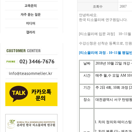
2007
조회수
안녕하세요.
한국 티소믈리에 연구원입니다.
[
티소믈리에 입문
과정
] 10~11월
수강신청은
선착순
등록으로
,
인원
[
티소믈리에
과정
- 10~11
월
평일반
날짜
2018년 10월 22일 개강 
시간
매주 월,수 요일
AM 10:0
기간
주
2
日
4
회
, 10
회
과정
[
장소
대전광역시 서구 탄방동 
1. 차의 정의와 테이스
2. 차의 분류 (1) - 제조