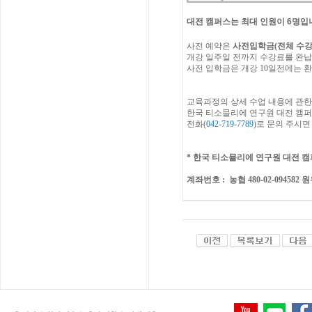
대전 캠퍼스는 최대 인원이 6명입
사전
예약은
사전입학금
(
전체
수
개강
일주일
전까지
수강료를
완납
사전 입학금은 개강 10일전에는 환
교육과정의
상세
수업
내용에
관한
한국
티소믈리에
연구원
대전
캠퍼
전화
(
042-719-7789
)
로
문의
주시면
*
한국 티소믈리에 연구원
대전
캠
계좌번호
: 농협 480-02-094582