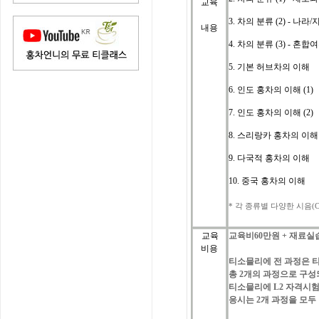
교육
3.
차의 분류 (2) - 나라
내용
4. 차의 분류 (3) - 혼
5. 기본 허브차의 이해
6. 인도 홍차의 이해 (1)
7. 인도 홍차의 이해 (2
)
8. 스리랑카 홍차의 이해
9. 다국적 홍차의 이해
10. 중국 홍차의 이해
*
각
종류별
다양한
시음
(C
교육
교육비
60
만원
+
재료실
비용
티소믈리에
전
과정은
총
2
개의
과정으로
구성
티소믈리에
L2 자격시험
응시는
2
개
과정을
모두