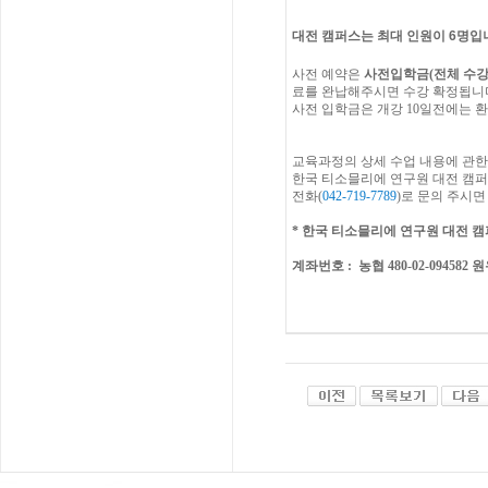
대전 캠퍼스는 최대 인원이 6명입
사전
예약은
사전입학금
(
전체
수
료를
완납해주시면
수강
확정됩니
사전 입학금은 개강 10일전에는 환
교육과정의
상세
수업
내용에
관한
한국
티소믈리에
연구원
대전
캠퍼
전화
(
042-719-7789
)
로
문의
주시면
* 한
국 티소믈리에 연구원
대전
캠
계좌번호
: 농협 480-02-094582