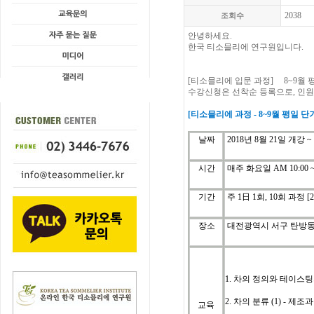
2038
조회수
안녕하세요.
한국 티소믈리에 연구원입니다.
[
티소믈리에 입문
과정
] 8~9월
수강신청은
선착순
등록으로
,
인원
[
티소믈리에
과정
- 8~9
월
평일 단
날짜
2018년 8월 21일 개강 ~
시간
매주 화요일
AM 10:00 ~
기간
주
1
日
1
회
, 10
회
과정
[
장소
대전광역시 서구 탄방동 
1. 차의 정의와 테이스
2. 차의 분류 (1) - 제조
교육